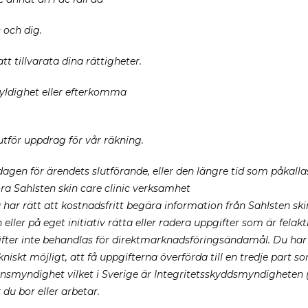
 och dig.
t tillvarata dina rättigheter.
skyldighet eller efterkomma
 utför uppdrag för vår räkning.
dagen för ärendets slutförande, eller den längre tid som påkalla
ra Sahlsten skin care clinic verksamhet
 har rätt att kostnadsfritt begära information från Sahlsten sk
ller på eget initiativ rätta eller radera uppgifter som är fela
ifter inte behandlas för direktmarknadsföringsändamål. Du har o
kniskt möjligt, att få uppgifterna överförda till en tredje part
ynsmyndighet vilket i Sverige är Integritetsskyddsmyndigheten 
du bor eller arbetar.