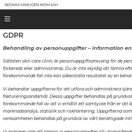
SKICKAS VANLIGEN INOM 24H
GDPR
Behandling av personuppgifter – information en
Sahlsten skin care clinic är personuppgiftsansvarig för de pe
förbereds eller administreras. Du är inte skyldig att lämna efte
förekommande fall inte kan säkerställa resultatet av en behan
Vi behandlar uppgifterna för att utföra och administrera tjäns
faktureringsändamål. Dessa uppgifter behandlas på grundval a
förekommande fall av att vi erhållit ett samtycke från er att
marknadsanalys, statistik och riskhantering. Uppgifterna som
verksamheten behandlas på grundval av vårt berättigade in
Vi kommer inte att lämna ut personuppgifter till utomstående 