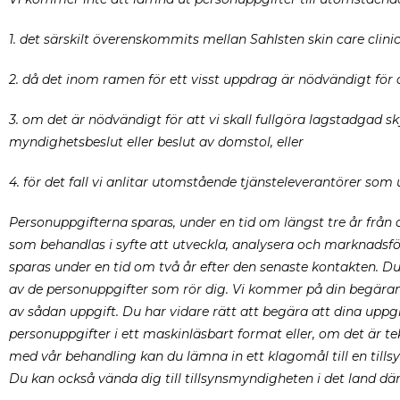
1. det särskilt överenskommits mellan Sahlsten skin care clinic
2. då det inom ramen för ett visst uppdrag är nödvändigt för at
3. om det är nödvändigt för att vi skall fullgöra lagstadgad 
myndighetsbeslut eller beslut av domstol, eller
4. för det fall vi anlitar utomstående tjänsteleverantörer som
Personuppgifterna sparas, under en tid om längst tre år från 
som behandlas i syfte att utveckla, analysera och marknadsfö
sparas under en tid om två år efter den senaste kontakten.
Du
av de personuppgifter som rör dig. Vi kommer på din begäran e
av sådan uppgift. Du har vidare rätt att begära att dina uppg
personuppgifter i ett maskinläsbart format eller, om det är te
med vår behandling kan du lämna in ett klagomål till en tills
Du kan också vända dig till tillsynsmyndigheten i det land där 