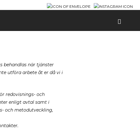
rs behandlas när tjänster
te utföra arbete åt er då vi i
för redovisnings- och
er enligt avtal samt i
s- och metodutveckling,
ontakter.