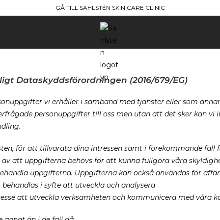
GÅ TILL SAHLSTÉN SKIN CARE CLINIC
ligt Dataskyddsförordningen (2016/679/EG)
rsonuppgifter vi erhåller i samband med tjänster eller som anna
rfrågade personuppgifter till oss men utan att det sker kan vi in
dling.
ten, för att tillvarata dina intressen samt i förekommande fall 
v att uppgifterna behövs för att kunna fullgöra våra skyldighet
 behandla uppgifterna.
Uppgifterna kan också användas för affär
 behandlas i syfte att utveckla och analysera
tresse att utveckla verksamheten och kommunicera med våra k
annat än i de fall då