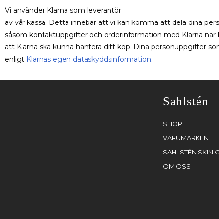
Vi använder Klarna som leverantör
av vår kassa. Detta innebär att vi kan komma att dela dina per
såsom kontaktuppgifter och orderinformation med Klarna när k
att Klarna ska kunna hantera ditt köp. Dina personuppgifter s
enligt
Klarnas egen dataskyddsinformation
.
Sahlstén
SHOP
VARUMÄRKEN
SAHLSTÉN SKIN C
OM OSS