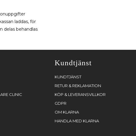
sonuppgifter
assan laddas, för
om delas behandlas
Kundtjänst
KUNDTJÄNST
RETUR & REKLAMATION
ARE CLINIC
KÖP & LEVERANSVILLKOR
GDPR
OM KLARNA
HANDLA MED KLARNA