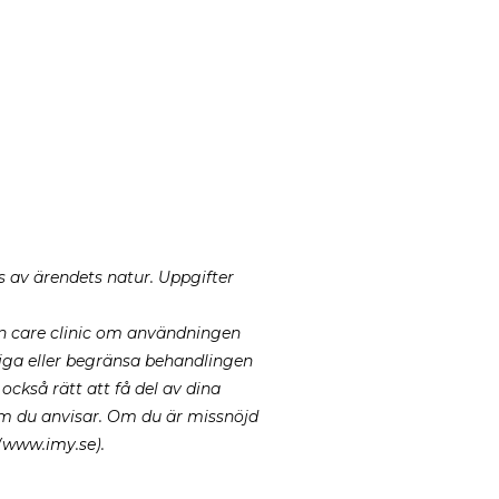
s av ärendets natur. Uppgifter
in care clinic om användningen
ktiga eller begränsa behandlingen
ckså rätt att få del av dina
 som du anvisar. Om du är missnöjd
(
www.imy.se
).