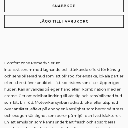
Comfort
SNABBKÖP
zone
Remedy
LÄGG TILL I VARUKORG
Serum
30ml
mängd
Comfort zone Remedy Serum
Intensivt serum med lugnande och stärkande effekt för känslig
och sensibiliserad hud som lätt blir röd, för enstaka, lokala partier
eller utbrett över ansiktet. Lätt konsistens som inte täpper igen
huden. Kan användas på egen hand eller i kombination med en
creme. Ger omedelbar lindring till känslig och sensibiliserad hud
som lätt blir röd. Motverkar synbar rodnad, lokal eller utspridd
över ansiktet, effekt på endogen känslighet som beror på stress
och exogen känslighet som beror på miljö- och livsstilsfaktorer.
En lätt emulsion som känns underbart fräsch och absorberas