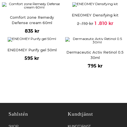
ENEOMEY Densifying kit
Comfort zone Remedy
Defense cream 60ml
Det
Det
1 .810
kr
2 .110
kr
ursprungliga
nuvara
835
kr
priset
priset
var:
är:
2
1
.110 kr.
.810 kr.
ENEOMEY Purify gel 50ml
Dermaceutic Activ Retinol 0.5
30ml
595
kr
795
kr
Sahlstén
Kundtjänst
SHOP
KUNDTJÄNST