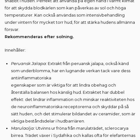
snabbt i huden. Perfekt att använda på egen hand i varmt klimat
för att skydda blodkärlen som kan påverkas av sol och höga
temperaturer. Kan också användas som intensivbehandling
under vintern för mycket torr hud, för att stärka hudens allmänna
försvar.
Rekommenderas efter solning.
Innehåller:
Peruansk Jalapa:
Extrakt från peruansk jalapa, också känd
som underblomma, har en lugnande verkan tack vare dess
antiinflammatoriska
egenskaper som är viktiga för att lindra obehag och
återställa balansen hos känslig hud. Extraktet har dubbel
effekt: det lindrar inflammation och minskar reaktiviteten hos
de neuroinflammatoriska receptorerna och skyddar på så
sätt huden, och det stimulerar bildandet av ceramider, som är
viktiga beståndsdelar i hudbarriären.
Marulaolja:
Utvinns ur fröna från marulaträdet, sclerocarya
birrea. Trädet växer i Sydafrika och kallas ofta för elefanternas