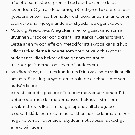
träd eftersom trädets grenar, blad och frukter är deras
favoritföda. Oljan är rik på omega 9-fettsyror, tokoferoler och
fytosteroler som stärker huden och bevarar barriärfunktionen
tack vare sina mjukgörande och skyddande egenskaper.
Naturlig Prebiotika:
Alfaglukan är en oligosackarid som är
utvunnen ur socker och bidrar till att stärka hudens försvar.
Detta är en ny och effektiv metod för att skydda känslig hud.
Oligosackariderna fungerar som prebiotika, och skyddar
hudens naturliga bakterieflora genom att stärka
mikroorganismerna som lever på hudens yta.
Mexikansk Isop:
En mexikansk medicinalväxt som traditionellt
använts för att lugna symptom orsakade av chock, och som
hudvårdande
extrakt har det lugnande effekt och motverkar rodnad. Ett
botemedel mot det moderna livets hektiska rytm som
orsakar stress, vilket i sin tur ger upphov till utvidgade
blodkärl, klåda och försämrad funktion hos hudbarriären. Den
höga halten av flavonoider skyddar mot stressens skadliga
effekt på huden.