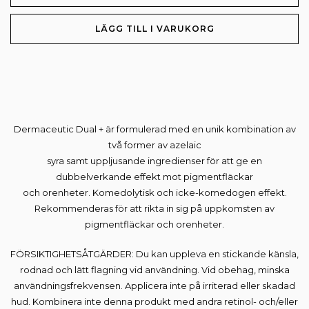
Dual+
30ml
LÄGG TILL I VARUKORG
mängd
Dermaceutic Dual + är formulerad med en unik kombination av
två former av azelaic
syra samt uppljusande ingredienser för att ge en
dubbelverkande effekt mot pigmentfläckar
och orenheter. Komedolytisk och icke-komedogen effekt.
Rekommenderas för att rikta in sig på uppkomsten av
pigmentfläckar och orenheter.
FÖRSIKTIGHETSÅTGÄRDER: Du kan uppleva en stickande känsla,
rodnad och lätt flagning vid användning. Vid obehag, minska
användningsfrekvensen. Applicera inte på irriterad eller skadad
hud. Kombinera inte denna produkt med andra retinol- och/eller