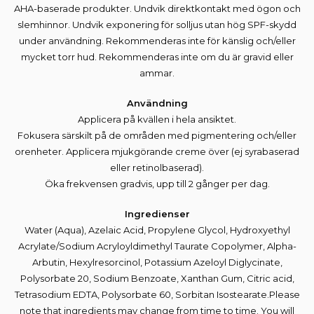
AHA-baserade produkter. Undvik direktkontakt med ögon och
slemhinnor. Undvik exponering för solljus utan hög SPF-skydd
under användning. Rekommenderas inte för känslig och/eller
mycket torr hud. Rekommenderas inte om du är gravid eller
ammar.
Användning
Applicera på kvällen i hela ansiktet.
Fokusera särskilt på de områden med pigmentering och/eller
orenheter. Applicera mjukgörande creme över (ej syrabaserad
eller retinolbaserad).
Öka frekvensen gradvis, upp till 2 gånger per dag.
Ingredienser
Water (Aqua), Azelaic Acid, Propylene Glycol, Hydroxyethyl
Acrylate/Sodium Acryloyldimethyl Taurate Copolymer, Alpha-
Arbutin, Hexylresorcinol, Potassium Azeloyl Diglycinate,
Polysorbate 20, Sodium Benzoate, Xanthan Gum, Citric acid,
Tetrasodium EDTA, Polysorbate 60, Sorbitan Isostearate.Please
note that ingredients may change from time to time. You will