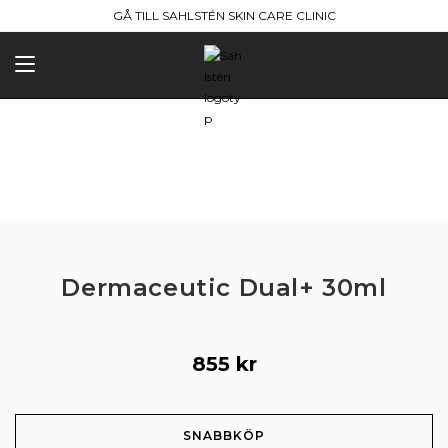
Hoppa
GÅ TILL SAHLSTÉN SKIN CARE CLINIC
till
innehållet
Dermaceutic Dual+ 30ml
855
kr
Dermaceutic
SNABBKÖP