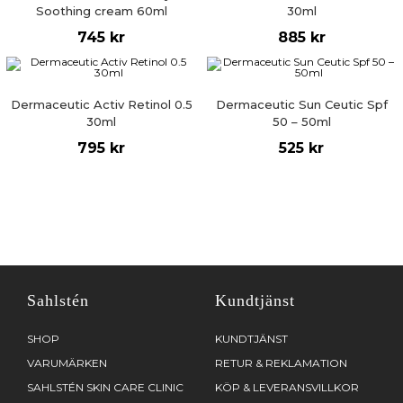
Soothing cream 60ml
30ml
745
kr
885
kr
Dermaceutic Activ Retinol 0.5
Dermaceutic Sun Ceutic Spf
30ml
50 – 50ml
795
kr
525
kr
Sahlstén
Kundtjänst
SHOP
KUNDTJÄNST
VARUMÄRKEN
RETUR & REKLAMATION
SAHLSTÉN SKIN CARE CLINIC
KÖP & LEVERANSVILLKOR