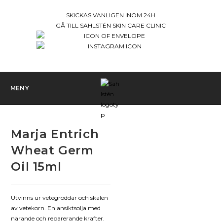
Hoppa
SKICKAS VANLIGEN INOM 24H
till
GÅ TILL SAHLSTÉN SKIN CARE CLINIC
innehållet
MENY
Marja Entrich
Wheat Germ
Oil 15ml
Utvinns ur vetegroddar och skalen
av vetekorn. En ansiktsolja med
närande och reparerande krafter.