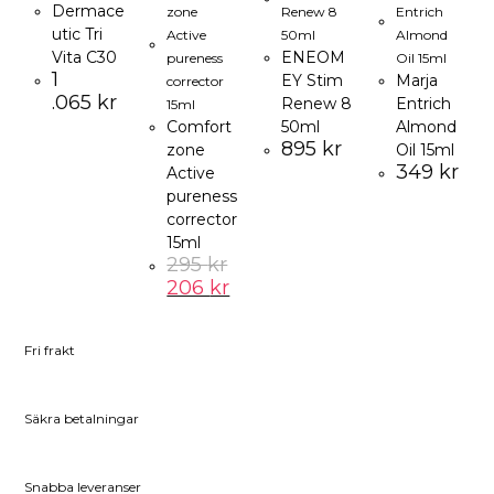
Dermace
utic Tri
Vita C30
ENEOM
1
EY Stim
Marja
.065
kr
Renew 8
Entrich
Comfort
50ml
Almond
895
kr
zone
Oil 15ml
349
kr
Active
pureness
corrector
15ml
295
kr
Det
Det
206
kr
ursprungliga
nuvarande
priset
priset
var:
är:
295 kr.
206 kr.
Fri frakt
Säkra betalningar
Snabba leveranser