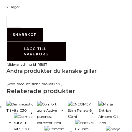
2 i lager
Marja
Entrich
Wheat
SNABBKÖP
Germ
Oil
LÄGG TILL I
VARUKORG
15ml
mängd
[slide-anything id='685']
Andra produkter du kanske gillar
[woo-product-slider-pro id='697']
Relaterade produkter