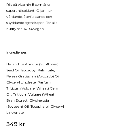
Rik på vitamin E som är en
superantioxidant. Oljan har
vårdande, återfuktande och
skyddande egenskaper. För alla
hudtyper. 100% vegan.
Ingredienser:
Helianthus Annuus (Sunflower)
Seed Oil, Isopropyl Palmitate,
Persea Gratissima (Avocado) Oil,
Glyceryl Linoleate, Parfum,
Triticum Vulgare (Wheat) Germ
Oil, Triticum Vulgare (Wheat)
Bran Extract, Glycine soja
(Soybean) Oil, Tocopherol, Glyceryl
Linolenate
349
kr