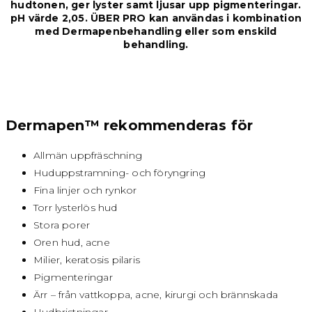
hudtonen, ger lyster samt ljusar upp pigmenteringar.
pH värde 2,05. ÜBER PRO kan användas i kombination
med Dermapenbehandling eller som enskild
behandling.
Dermapen™ rekommenderas för
Allmän uppfräschning
Huduppstramning- och föryngring
Fina linjer och rynkor
Torr lysterlös hud
Stora porer
Oren hud, acne
Milier, keratosis pilaris
Pigmenteringar
Ärr – från vattkoppa, acne, kirurgi och brännskada
Hudbristningar