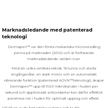
Marknadsledande med patenterad
teknologi
Dermapen™ var den första mekaniska microneedling
penna på marknaden (2010) och är fortfarande
marknadsledande världen över.
Med sin unika vertikala teknik, 16 tunna och sterila
engångsnålar, en stark motor och en automatiskt
vibrerande funktion (patenterad AOVN™teknologi), skapar
Dermapen™ upp till 1920 mikrokanaler i huden per
sekund och applicerade antioxidanter kan därför effektivt
penetrera ner i huden för optimalt upptag och effekt.
Välj till en av de fantastiska Vialerna och ta din