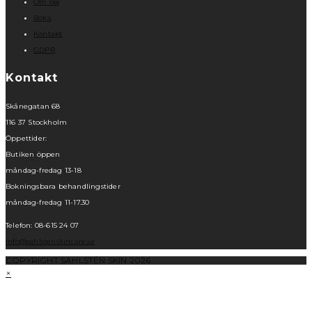
Om oss
Boka
Kontakt
GDPR
Kontakt
Skånegatan 68
116 37 Stockholm
Öppettider:
Butiken öppen
måndag-fredag 13-18
Bokningsbara behandlingstider
måndag-fredag 11-17.30
Telefon: 08-615 24 07
info@sahlstenskincare.se
COPYRIGHT SAHLSTÉN SKIN 2026
×