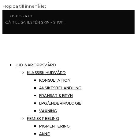
Hoppa till innehållet
08-615 24 07
GÅ TILL SAHLSTÉN SKIN - SHOP
HUD & KROPPSVÅRD
KLASSISK HUDVÅRD
KONSULTATION
ANSIKTSBEHANDLING
FRANSAR & BRYN
LPG/ENDERMOLOGIE
VAXNING
KEMISK PEELING
PIGMENTERING
AKNE