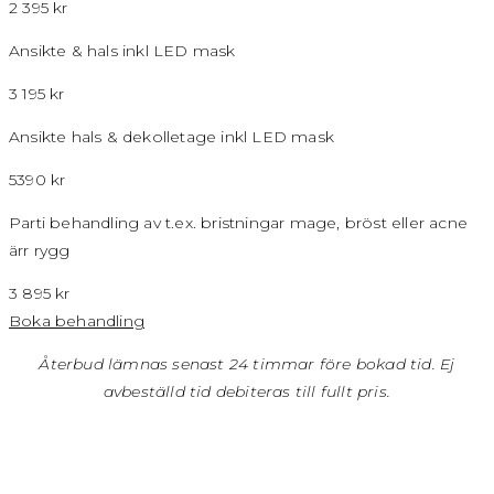
2 395 kr
Ansikte & hals inkl LED mask
3 195 kr
Ansikte hals & dekolletage inkl LED mask
5390 kr
Parti behandling av t.ex. bristningar mage, bröst eller acne
ärr rygg
3 895 kr
Boka behandling
Återbud lämnas senast 24 timmar före bokad tid. Ej
avbeställd tid debiteras till fullt pris.