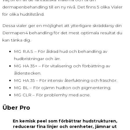
dermapenbehandling till en ny nivå. Det finns 5 olika Vialer
för olika hudtillstånd.
Dessa vialer ger en möjlighet att ytterligare skräddarsy din
Dermapen4 behandling för det mest optimala resultat du
kan tänka dig.
MG R.A.S – För åldrad hud och behandling av
hudbristningar och ärr.
MG HA 35+ – För vitalisering och förbättring av
ålderstecken.
MG HA 35 – För intensiv återfuktning och fräschör.
MG BL – För ojämn hudton och pigmentering.
MG CLR – För problemhy med acne.
Über Pro
En kemisk peel som förbättrar hudstrukturen,
reducerar fina linjer och orenheter, jämnar ut