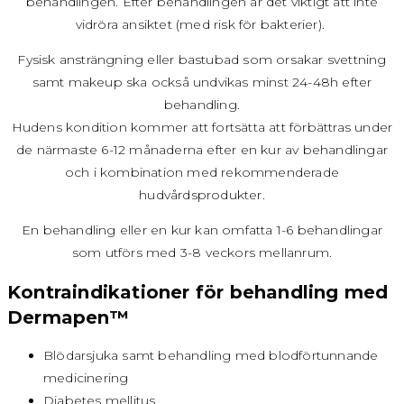
behandlingen. Efter behandlingen är det viktigt att inte
vidröra ansiktet (med risk för bakterier).
Fysisk ansträngning eller bastubad som orsakar svettning
samt makeup ska också undvikas minst 24-48h efter
behandling.
Hudens kondition kommer att fortsätta att förbättras under
de närmaste 6-12 månaderna efter en kur av behandlingar
och i kombination med rekommenderade
hudvårdsprodukter.
En behandling eller en kur kan omfatta 1-6 behandlingar
som utförs med 3-8 veckors mellanrum.
Kontraindikationer för behandling med
Dermapen™
Blödarsjuka samt behandling med blodförtunnande
medicinering
Diabetes mellitus