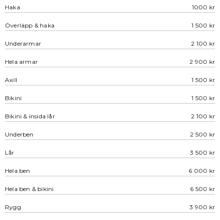
Haka
1000 kr
Överläpp & haka
1 500 kr
Underarmar
2 100 kr
Hela armar
2 900 kr
Axill
1 500 kr
Bikini
1 500 kr
Bikini & insida lår
2 100 kr
Underben
2 500 kr
Lår
3 500 kr
Hela ben
6 000 kr
Hela ben & bikini
6 500 kr
Rygg
3 900 kr