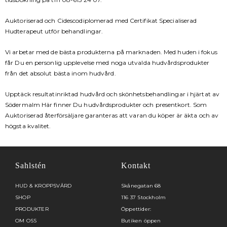
Auktoriserad och Cidescodiplomerad med Certifikat Specialiserad
Hudterapeut utför behandlingar.
Vi arbetar med de bästa produkterna på marknaden. Med huden i fokus
får Du en personlig upplevelse med noga utvalda hudvårdsprodukter
från det absolut bästa inom hudvård.
Upptäck resultatinriktad hudvård och skönhetsbehandlingar i hjärtat av
Södermalm Här finner Du hudvårdsprodukter och presentkort. Som
Auktoriserad återförsäljare garanteras att varan du köper är äkta och av
högsta kvalitet.
Sahlstén
Kontakt
HUD & KROPPSVÅRD
Skånegatan 68
SHOP
116 37 Stockholm
PRODUKTER
Öppettider:
OM OSS
Butiken öppen