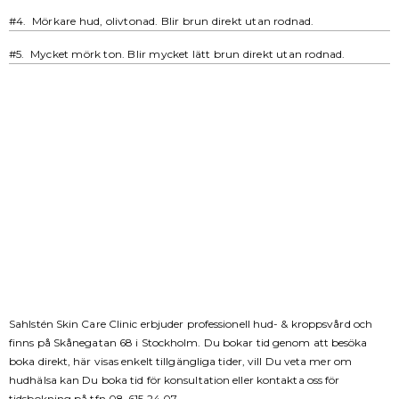
#4. Mörkare hud, olivtonad. Blir brun direkt utan rodnad.
#5. Mycket mörk ton. Blir mycket lätt brun direkt utan rodnad.
Sahlstén Skin Care Clinic erbjuder professionell hud- & kroppsvård och
finns på Skånegatan 68 i Stockholm. Du bokar tid genom att besöka
boka direkt, här visas enkelt tillgängliga tider, vill Du veta mer om
hudhälsa kan Du boka tid för konsultation eller kontakta oss för
tidsbokning på tfn 08-615 24 07.