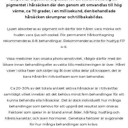
pigmentet i hårsäcken där den genom att omvandlas till hög
värme, ca 70 grader, i en millisekund, den behandlade
hårsäcken skrumpnar och tillbakabildas.
Ljuset absorberas av pigment och därför bör håren vara mörka och
huden vara ljus och osolad. För permanent hårborttagning
rekommenderas 6-8 behandlingar. Rekommenderas inte för hudtyp FP
4-6.
Vissa mediciner kan orsaka photo sensitivitet, rådgör därför med din
läkare innan behandling eller avvakta tills medicineringen är över. Håret
växer i olika faser och skiljer sig åt över olika delar på kroppen, det är
bara hårstrån i tillväxtfasen som kan behandlas.
Ca 20-30% av det totala antalet aktiva hårsäckar är i tillväxtfas
samtidigt vilket innebär att det behövs minst fem behandlingar för att
kunna behandla alla hårsäckar. Det är dock individuellt hur många
behandlingar som behövs för att uppnå det resultat som önskas.
Faktorer som spelar in är bland annat ålder, hårfärg, hudfärg och
hårets karaktär, och även hormoner. Genetiska faktorer är avgörande
för hur många behandlingar som krävs.