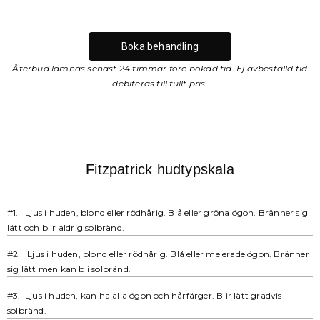
Boka behandling
Återbud lämnas senast 24 timmar före bokad tid. Ej avbeställd tid
debiteras till fullt pris.
Fitzpatrick hudtypskala
#1. Ljus i huden, blond eller rödhårig. Blå eller gröna ögon. Bränner sig
lätt och blir aldrig solbränd.
#2. Ljus i huden, blond eller rödhårig. Blå eller melerade ögon. Bränner
sig lätt men kan bli solbränd.
#3. Ljus i huden, kan ha alla ögon och hårfärger. Blir lätt gradvis
solbränd.