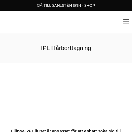
GÅ TILL SAHLSTÉN SKIN - SHOP
IPL Hårborttagning
Ellipse I2PL ljuset är anpassat för att enbart söka sig till