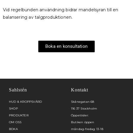
Vid regelbunden användning bidrar mandelsyran till en
balansering av talgproduktionen.
Boka en konsultation
Sahlstén
Kontakt
HUD & KROPPSVÅRD
Skånegatan 68
SHOP
116 37 Stockholm
PRODUKTER
Öppettider:
OM OSS
Butiken öppen
BOKA
måndag-fredag 13-18