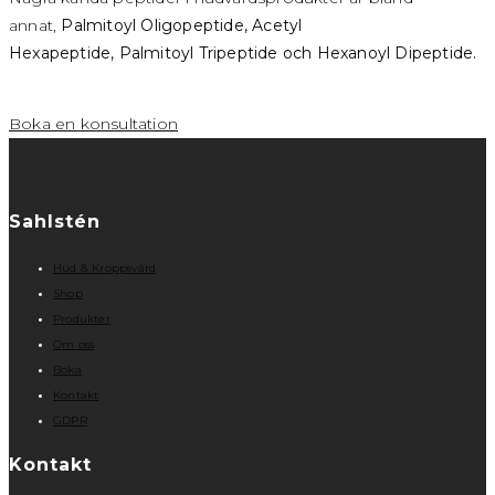
annat,
Palmitoyl Oligopeptide,
Acetyl
Hexapeptide,
Palmitoyl Tripeptide och
Hexanoyl Dipeptide.
Boka en konsultation
Sahlstén
Hud & Kroppsvård
Shop
Produkter
Om oss
Boka
Kontakt
GDPR
Kontakt