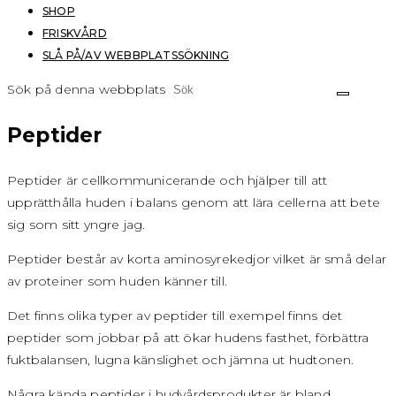
SHOP
FRISKVÅRD
SLÅ PÅ/AV WEBBPLATSSÖKNING
Sök på denna webbplats
Peptider
Peptider är cellkommunicerande och hjälper till att
upprätthålla huden i balans genom att lära cellerna att bete
sig som sitt yngre jag.
Peptider består av korta aminosyrekedjor vilket är små delar
av proteiner som huden känner till.
Det finns olika typer av peptider till exempel finns det
peptider som jobbar på att ökar hudens fasthet, förbättra
fuktbalansen, lugna känslighet och jämna ut hudtonen.
Några kända peptider i hudvårdsprodukter är bland