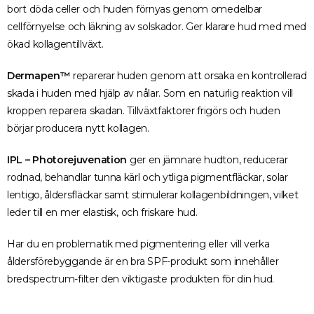
bort döda celler och huden förnyas genom omedelbar
cellförnyelse och läkning av solskador. Ger klarare hud med med
ökad kollagentillväxt.
Dermapen™
reparerar huden genom att orsaka en kontrollerad
skada i huden med hjälp av nålar. Som en naturlig reaktion vill
kroppen reparera skadan. Tillväxtfaktorer frigörs och huden
börjar producera nytt kollagen.
IPL – Photorejuvenation
ger en jämnare hudton, reducerar
rodnad, behandlar tunna kärl och ytliga pigmentfläckar, solar
lentigo, åldersfläckar samt stimulerar kollagenbildningen, vilket
leder till en mer elastisk, och friskare hud.
Har du en problematik med pigmentering eller vill verka
åldersförebyggande är en bra
SPF-produkt som innehåller
b
redspectrum-filter den viktigaste produkten för din hud.