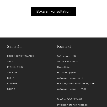
Boka en konsultation
Sahlstén
Kontakt
HUD & KROPPSVÅRD
Skånegatan 68
SHOP
116 37 Stockholm
PRODUKTER
Öppettider:
OM OSS
Butiken öppen
BOKA
måndag-fredag 13-18
KONTAKT
Bokningsbara behandlingstider
GDPR
måndag-fredag 11-17.30
Telefon: 08-615 24 07
info@sahlstenskincare.se